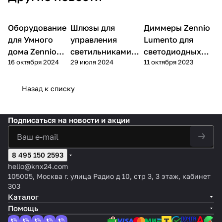
Оборудование
Основные
Шлюзы для
Диммеры Zennio
Новинки и
Новинки и новости
руководства
новости
для Умного
управления
Lumento для
дома Zennio
светильниками
светодиодных
16 октября 2024
29 июля 2024
11 октября 2023
KNX
DALI Zennio
лент
Назад к списку
Подписаться
на новости и акции
8 495 150 2593
hello@knx24.com
105005, Москва г. улица Радио д 10, стр 3, 3 этаж, кабинет
303
Каталог
Помощь