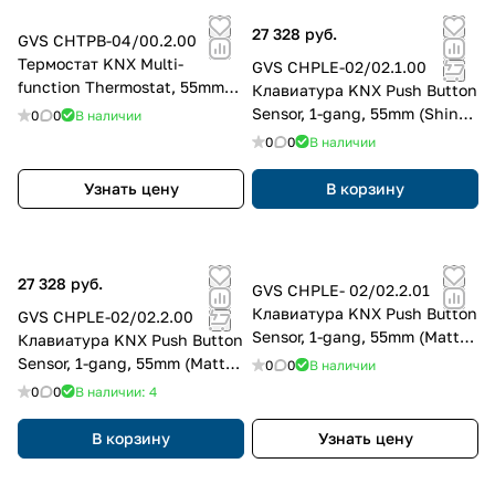
27 328 руб.
GVS CHTPB-04/00.2.00
Термостат KNX Multi-
GVS CHPLE-02/02.1.00
function Thermostat, 55mm
Клавиатура KNX Push Button
(Matt Finish)
Sensor, 1-gang, 55mm (Shiny
0
0
В наличии
Finish)
0
0
В наличии
Узнать цену
В корзину
27 328 руб.
GVS CHPLE- 02/02.2.01
Клавиатура KNX Push Button
GVS CHPLE-02/02.2.00
Sensor, 1-gang, 55mm (Matt
Клавиатура KNX Push Button
Finish)
Sensor, 1-gang, 55mm (Matt
0
0
В наличии
Finish)
0
0
В наличии: 4
В корзину
Узнать цену