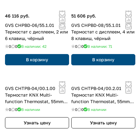
46 116 руб.
51 606 руб.
GVS CHPBD-06/55.1.01
GVS CHPBD-08/55.1.01
Термостат с дисплеем, 2 или
Термостат с дисплеем, 4 или
6 клавиш, чёрный
8 клавиш, чёрный
0
0
В наличии: 42
0
0
В наличии: 71
В корзину
В корзину
GVS CHTPB-04/00.1.00
GVS CHTPB-04/00.2.01
Термостат KNX Multi-
Термостат KNX Multi-
function Thermostat, 55mm
function Thermostat, 55mm
(Shiny Finish)
(Matt Finish)
0
0
В наличии
0
0
В наличии
Узнать цену
Узнать цену