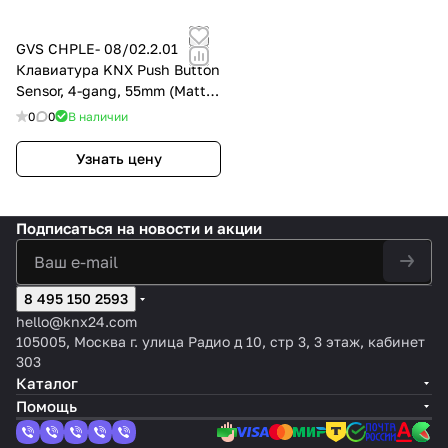
GVS CHPLE- 08/02.2.01
Клавиатура KNX Push Button
Sensor, 4-gang, 55mm (Matt
Finish)
0
0
В наличии
Узнать цену
Подписаться
на новости и акции
8 495 150 2593
hello@knx24.com
105005, Москва г. улица Радио д 10, стр 3, 3 этаж, кабинет
303
Каталог
Помощь