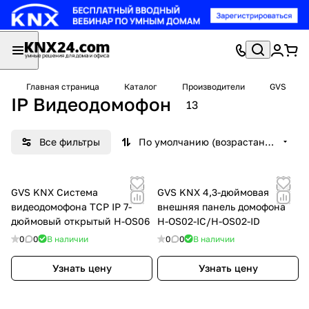
Главная страница
Каталог
Производители
GVS
IP Видеодомофон
13
Все фильтры
По умолчанию (возрастание)
GVS KNX Система
GVS KNX 4,3-дюймовая
видеодомофона TCP IP 7-
внешняя панель домофона
дюймовый открытый H-OS06
H-OS02-IC/H-OS02-ID
0
0
В наличии
0
0
В наличии
Узнать цену
Узнать цену