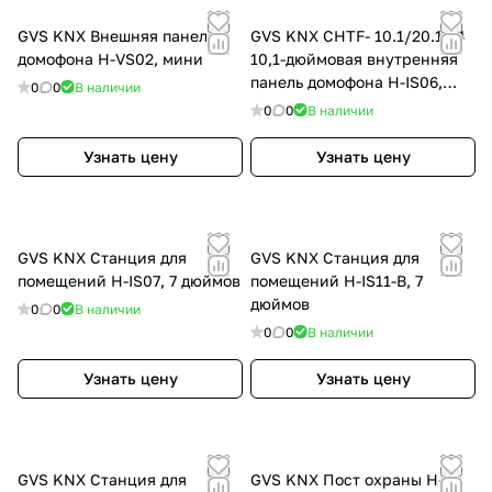
GVS KNX Внешняя панель
GVS KNX CHTF- 10.1/20.1.24
домофона H-VS02, мини
10,1-дюймовая внутренняя
панель домофона H-IS06,
0
0
В наличии
цвет: Золото
0
0
В наличии
Узнать цену
Узнать цену
GVS KNX Станция для
GVS KNX Станция для
помещений H-IS07, 7 дюймов
помещений H-IS11-B, 7
дюймов
0
0
В наличии
0
0
В наличии
Узнать цену
Узнать цену
GVS KNX Станция для
GVS KNX Пост охраны H-