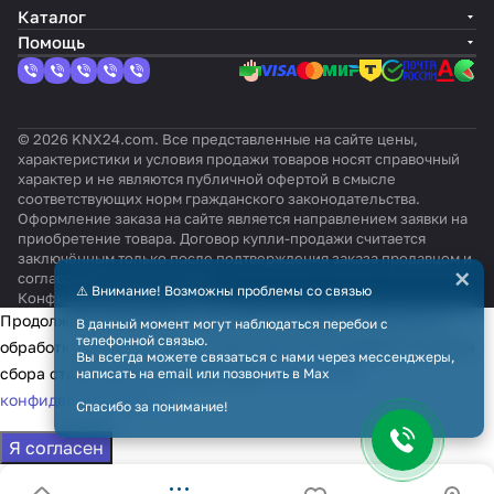
Каталог
Помощь
© 2026 KNX24.com. Все представленные на сайте цены,
характеристики и условия продажи товаров носят справочный
характер и не являются публичной офертой в смысле
соответствующих норм гражданского законодательства.
Оформление заказа на сайте является направлением заявки на
приобретение товара. Договор купли-продажи считается
заключённым только после подтверждения заказа продавцом и
×
согласования всех условий.
⚠️ Внимание! Возможны проблемы со связью
Конфиденциальность
Оферта
Продолжая использовать наш сайт, вы даёте согласие на
В данный момент могут наблюдаться перебои с
телефонной связью.
обработку файлов cookie в целях функционирования сайта и
Вы всегда можете связаться с нами через мессенджеры,
сбора статистики в соответствии с
политикой
написать на email или позвонить в Max
конфиденциальности
Спасибо за понимание!
Я согласен