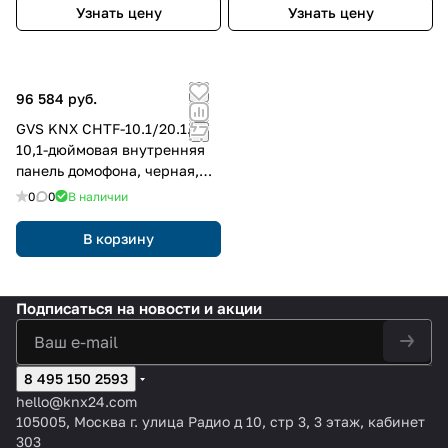
Узнать цену
Узнать цену
96 584 руб.
GVS KNX CHTF-10.1/20.1.21
10,1-дюймовая внутренняя
панель домофона, черная,
цвет: Чёрный
0
0
В наличии
В корзину
Подписаться
на новости и акции
8 495 150 2593
hello@knx24.com
105005, Москва г. улица Радио д 10, стр 3, 3 этаж, кабинет
303