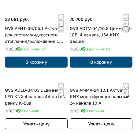
33 681 руб.
70 760 руб.
GVS AFHT-06/05.1 Актуатор
GVS ADTV-04/16.S Диммер 1-
для систем жидкостного
10В, 4 канала, 16А KNX
отопления/охлаждения с
Secure
TRIAC, 6 каналов
0
0
В наличии: 34
0
0
В наличии: 21
В корзину
В корзину
GVS ADLD-04 03.1 Диммер
GVS AMMA-24 10.1 Актуатор
LED KNX 4 канала 4A на DIN-
KNX многофункциональный
рейку K-Bus
24 канала 10 А
0
0
В наличии
0
0
В наличии
Узнать цену
Узнать цену