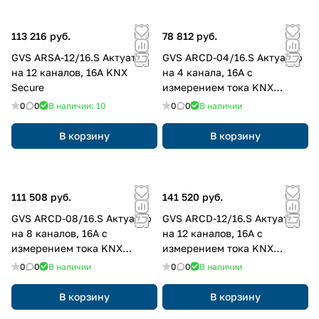
113 216 руб.
78 812 руб.
GVS ARSA-12/16.S Актуатор
GVS ARCD-04/16.S Актуатор
на 12 каналов, 16А KNX
на 4 канала, 16А с
Secure
измерением тока KNX
Secure
0
0
В наличии: 10
0
0
В наличии
В корзину
В корзину
111 508 руб.
141 520 руб.
GVS ARCD-08/16.S Актуатор
GVS ARCD-12/16.S Актуатор
на 8 каналов, 16А с
на 12 каналов, 16А с
измерением тока KNX
измерением тока KNX
Secure
Secure
0
0
В наличии
0
0
В наличии
В корзину
В корзину