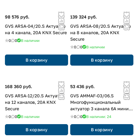
98 576 руб.
139 324 руб.
GVS ARSA-04/20.S Актуатор
GVS ARSA-08/20.S Актуатор
на 4 канала, 20А KNX Secure
на 8 каналов, 20А KNX
Secure
0
0
В наличии
0
0
В наличии
В корзину
В корзину
168 360 руб.
53 436 руб.
GVS ARSA-12/20.S Актуатор
GVS AMMAF-03/06.S
на 12 каналов, 20А KNX
Многофункциональный
Secure
актуатор 3 канала 6А мини
KNX Secure
0
0
В наличии
0
0
В наличии: 24
В корзину
В корзину