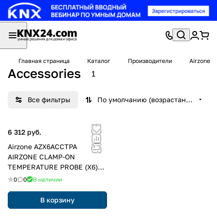
Главная страница
Каталог
Производители
Airzone
Accessories
1
Все фильтры
По умолчанию (возрастание)
6 312 руб.
Airzone AZX6ACCTPA
AIRZONE CLAMP-ON
TEMPERATURE PROBE (X6)
Устройство, позволяющее
0
0
В наличии
измерять температуру в
установках Airzone
В корзину