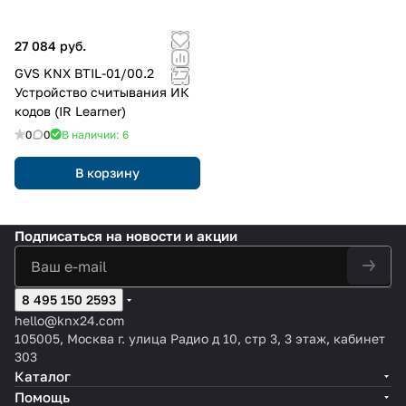
27 084 руб.
GVS KNX BTIL-01/00.2
Устройство считывания ИК
кодов (IR Learner)
0
0
В наличии: 6
В корзину
Подписаться
на новости и акции
8 495 150 2593
hello@knx24.com
105005, Москва г. улица Радио д 10, стр 3, 3 этаж, кабинет
303
Каталог
Помощь