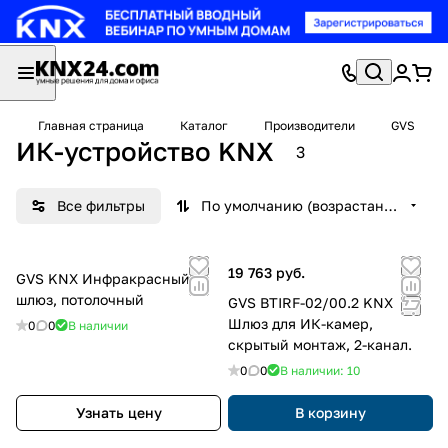
Главная страница
Каталог
Производители
GVS
ИК-устройство KNX
3
Все фильтры
По умолчанию (возрастание)
19 763 руб.
GVS KNX Инфракрасный
шлюз, потолочный
GVS BTIRF-02/00.2 KNX
Шлюз для ИК-камер,
0
0
В наличии
скрытый монтаж, 2-канал.
0
0
В наличии: 10
Узнать цену
В корзину