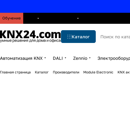
Обучение
О нас
Брошюры
Блог
Решения
Бренды
Ус
Каталог
Автоматизация KNX
DALI
Zennio
Электрообору
Главная страница
Каталог
Производители
Module Electronic
KNX ак