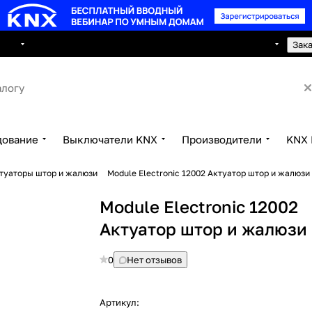
8 495 150 2593
луги
Сотрудничество
Контакты
Зак
дование
Выключатели KNX
Производители
KNX 
туаторы штор и жалюзи
Module Electronic 12002 Актуатор штор и жалюзи
Module Electronic 12002
Актуатор штор и жалюзи
0
Нет отзывов
Артикул: