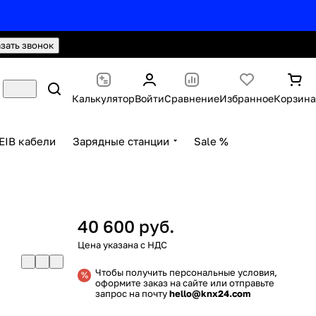
hello@knx24.com
Валюта: Рубли (RUB)
азать звонок
Калькулятор
Войти
Сравнение
Избранное
Корзина
EIB кабели
Зарядные станции
Sale %
40 600 руб.
Чтобы получить персональные условия,
оформите заказ на сайте или отправьте
запрос на почту
hello@knx24.com