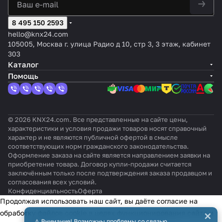
ый
и
plus
груп
:
ВA
(RGB)
пы
Сер
8 495 150 2593
ый
hello@knx24.com
105005, Москва г. улица Радио д 10, стр 3, 3 этаж, кабинет
303
Каталог
Помощь
© 2026 KNX24.com. Все представленные на сайте цены,
характеристики и условия продажи товаров носят справочный
характер и не являются публичной офертой в смысле
соответствующих норм гражданского законодательства.
Оформление заказа на сайте является направлением заявки на
приобретение товара. Договор купли-продажи считается
заключённым только после подтверждения заказа продавцом и
согласования всех условий.
Конфиденциальность
Оферта
Продолжая использовать наш сайт, вы даёте согласие на
×
обработку файлов cookie в целях функционирования сайта и
⚠️ Внимание! Возможны проблемы со связью