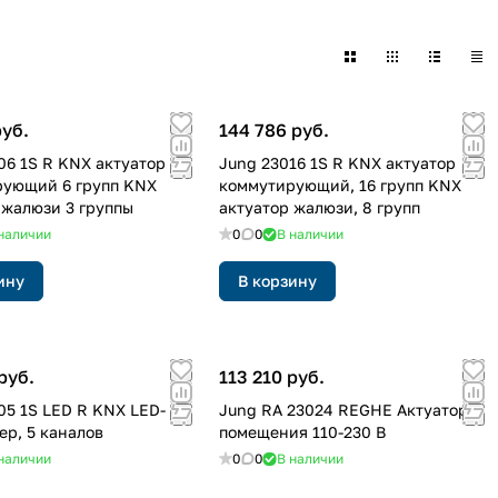
руб.
144 786 руб.
06 1S R KNX актуатор
Jung 23016 1S R KNX актуатор
рующий 6 групп KNX
коммутирующий, 16 групп KNX
 жалюзи 3 группы
актуатор жалюзи, 8 групп
наличии
0
0
В наличии
ину
В корзину
руб.
113 210 руб.
05 1S LED R KNX LED-
Jung RA 23024 REGHE Актуатор
ер, 5 каналов
помещения 110-230 В
наличии
0
0
В наличии