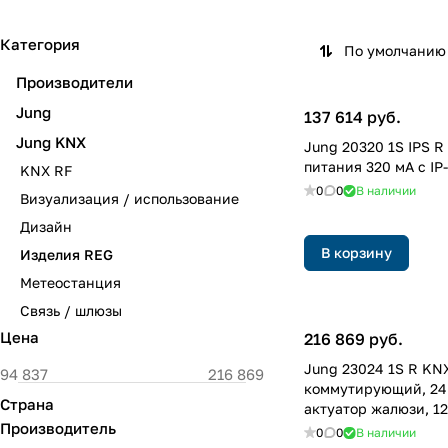
Категория
По умолчанию 
Производители
Jung
137 614 руб.
Jung KNX
Jung 20320 1S IPS R
питания 320 мA с I
KNX RF
0
0
В наличии
Визуализация / использование
Дизайн
В корзину
Изделия REG
Метеостанция
Связь / шлюзы
Цена
216 869 руб.
Jung 23024 1S R KN
коммутирующий, 24
Страна
актуатор жалюзи, 12
Производитель
0
0
В наличии