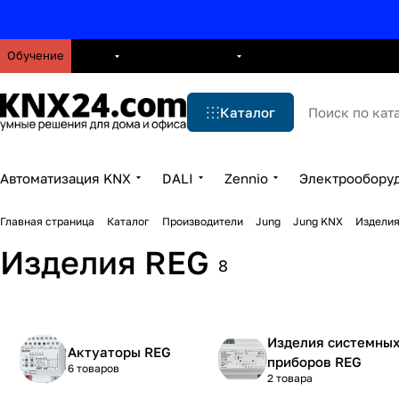
Обучение
О нас
Брошюры
Блог
Решения
Бренды
Ус
Каталог
Автоматизация KNX
DALI
Zennio
Электрообору
Главная страница
Каталог
Производители
Jung
Jung KNX
Изделия
Изделия REG
8
Изделия системны
Актуаторы REG
приборов REG
6 товаров
2 товара