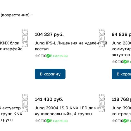
(возрастание)
104 337 руб.
94 838 
 KNX блок
Jung IPS-L Лицензия на удалённый
Jung 230
P-интерфейс
доступ
коммути
актуатор
0
0
В наличии
0
0
В 
В корзину
В корз
141 430 руб.
118 768 
X актуатор
Jung 39004 1S R KNX LED диммер
Jung 390
 групп KNX
«универсальный», 4 группы
контролл
 групп
0
0
В наличии
0
0
В 