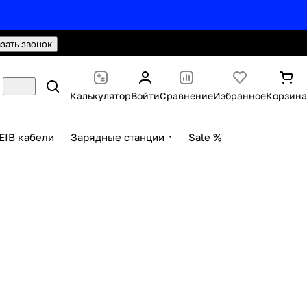
hello@knx24.com
Валюта: Рубли (RUB)
азать звонок
Калькулятор
Войти
Сравнение
Избранное
Корзина
EIB кабели
Зарядные станции
Sale %