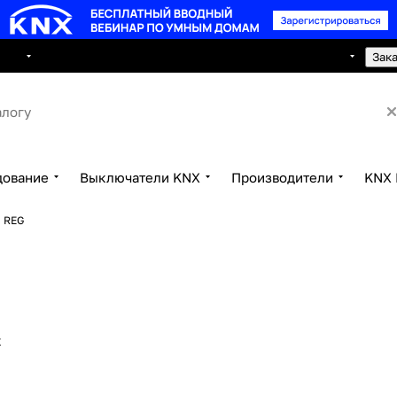
8 495 150 2593
луги
Сотрудничество
Контакты
Зак
дование
Выключатели KNX
Производители
KNX 
 REG
х