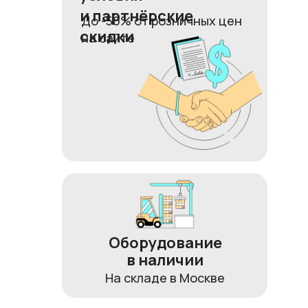
и партнёрские
До -50% от розничных цен
скидки
на сайте
Оборудование
в наличии
На складе в Москве