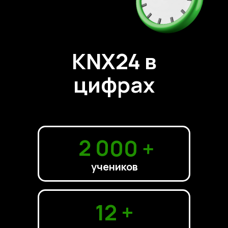
KNX24 в
цифрах
2 000 +
учеников
12 +