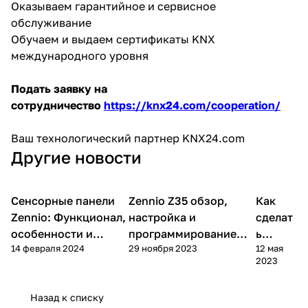
Оказываем гарантийное и сервисное
обслуживание
Обучаем и выдаем сертификаты KNX
международного уровня
Подать заявку на
сотрудничество
https://knx24.com/cooperation/
Ваш технологический партнер KNX24.com
Другие новости
Сенсорные панели
Zennio Z35 обзор,
Как
База
Видеообзоры
Видеообзоры
знаний
Zennio: Функционал,
настройка и
сделат
особенности и
программирование
ь
14 февраля 2024
29 ноября 2023
12 мая
возможности
панели для умного
умный
2023
дома
дом?
Назад к списку