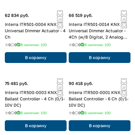
62 834 руб.
66 519 руб.
Interra ITR501-0004 KNX
Interra ITR501-0014 KNX
Universal Dimmer Actuator - 4
Universal Dimmer Actuator -
Ch
4Ch (w/8 Digital, 2 Analog
Input)
0
0
В наличии: 100
0
0
В наличии: 100
В корзину
В корзину
75 481 руб.
90 418 руб.
Interra ITR500-0003 KNX
Interra ITR500-0001 KNX
Ballast Controller - 4 Ch (0/1-
Ballast Controller - 6 Ch (0/1-
10V DC)
10V DC)
0
0
В наличии: 100
0
0
В наличии: 100
В корзину
В корзину