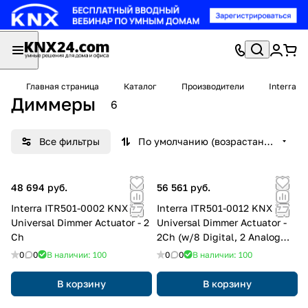
Главная страница
Каталог
Производители
Interra
Диммеры
6
Все фильтры
По умолчанию (возрастание)
48 694 руб.
56 561 руб.
Interra ITR501-0002 KNX
Interra ITR501-0012 KNX
Universal Dimmer Actuator - 2
Universal Dimmer Actuator -
Ch
2Ch (w/8 Digital, 2 Analog
Input)
0
0
В наличии: 100
0
0
В наличии: 100
В корзину
В корзину