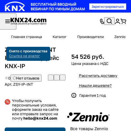
Главная страница
Каталог
Производители
Zennio
Zennio ZSY-IP-INT
Снято с производства
54 526 руб.
Ссылка на аналог
KNX-IP Интерфейс
KNX-IP
Рассчитать доставку
0
Нет отзывов
Арт.
ZSY-IP-INT
Нашли дешевле?
Гарантия 1 год
Чтобы получить
персональные условия,
оформите заказ на сайте
или отправьте запрос на
почту
hello@knx24.com
Все товары Zennio