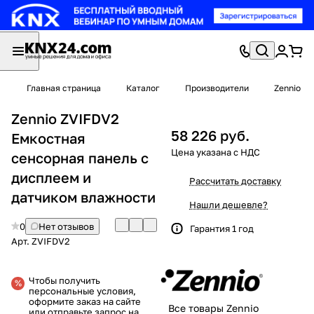
Главная страница
Каталог
Производители
Zennio
Zennio ZVIFDV2
58 226 руб.
Емкостная
сенсорная панель с
дисплеем и
Рассчитать доставку
датчиком влажности
Нашли дешевле?
0
Нет отзывов
Гарантия 1 год
Арт.
ZVIFDV2
Чтобы получить
персональные условия,
оформите заказ на сайте
Все товары Zennio
или отправьте запрос на