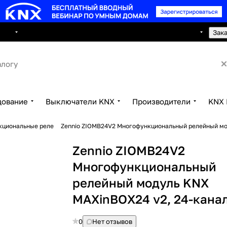
8 495 150 2593
луги
Сотрудничество
Контакты
Зак
дование
Выключатели KNX
Производители
KNX 
кциональные реле
Zennio ZIOMB24V2 Многофункциональный релейный мо
Zennio ZIOMB24V2
Многофункциональный
релейный модуль KNX
MAXinBOX24 v2, 24-кана
0
Нет отзывов