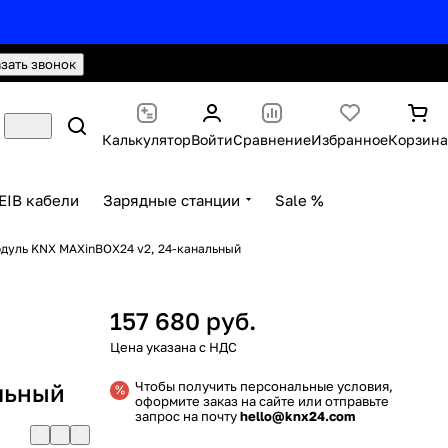
hello@knx24.com
Валюта: Рубли (RUB)
азать звонок
Калькулятор
Войти
Сравнение
Избранное
Корзина
EIB кабели
Зарядные станции
Sale %
дуль KNX MAXinBOX24 v2, 24-канальный
157 680 руб.
льный
Чтобы получить персональные условия,
оформите заказ на сайте или отправьте
запрос на почту
hello@knx24.com