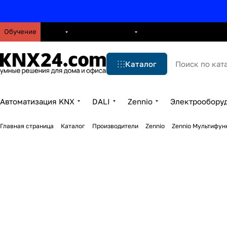
Обучение
О нас
Брошюры
Блог
Решения
Бренды
Ус
Каталог
Автоматизация KNX
DALI
Zennio
Электрообору
Главная страница
Каталог
Производители
Zennio
Zennio Мультифун