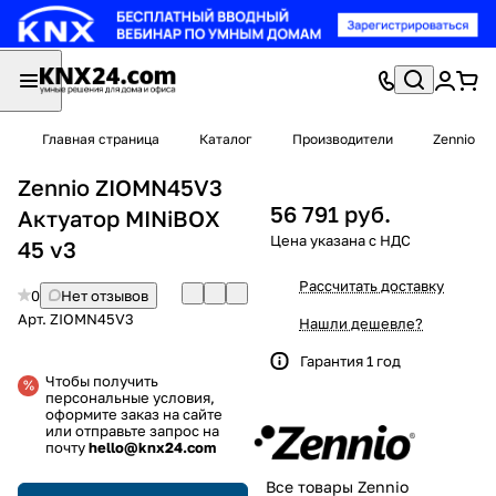
Главная страница
Каталог
Производители
Zennio
Zennio ZIOMN45V3
56 791 руб.
Актуатор MINiBOX
45 v3
Рассчитать доставку
0
Нет отзывов
Арт.
ZIOMN45V3
Нашли дешевле?
Гарантия 1 год
Чтобы получить
персональные условия,
оформите заказ на сайте
или отправьте запрос на
почту
hello@knx24.com
Все товары Zennio