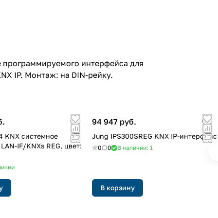
е программируемого интерфейса для
X IP. Монтаж: на DIN-рейку.
б.
94 947 руб.
04 KNX системное
Jung IPS300SREG KNX IP-интерфейс
 LAN-IF/KNXs REG, цвет:
0
0
В наличии: 1
личии
у
В корзину