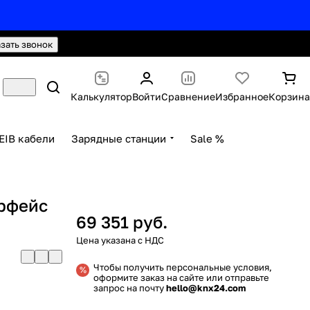
hello@knx24.com
Валюта: Рубли (RUB)
азать звонок
Калькулятор
Войти
Сравнение
Избранное
Корзина
EIB кабели
Зарядные станции
Sale %
ерфейс
69 351 руб.
Чтобы получить персональные условия,
оформите заказ на сайте или отправьте
запрос на почту
hello@knx24.com