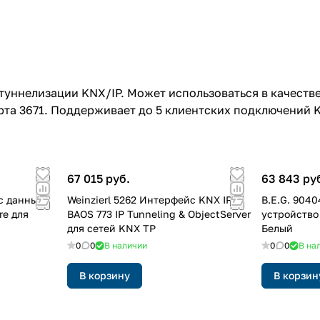
уннелизации KNX/IP. Может использоваться в качеств
та 3671. Поддерживает до 5 клиентских подключений KN
67 015 руб.
63 843 ру
с данных
Weinzierl 5262 Интерфейс KNX IP
B.E.G. 904
re для
BAOS 773 IP Tunneling & ObjectServer
устройство
для сетей KNX TP
Белый
0
0
В наличии
0
0
В на
В корзину
В корзин