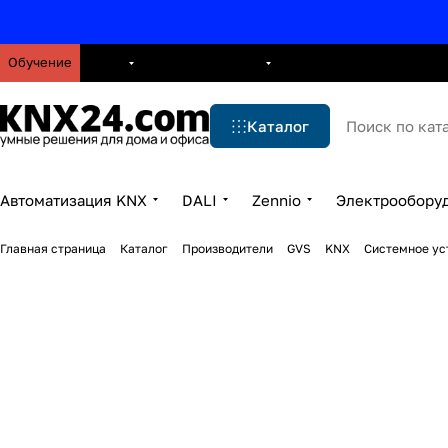
Обучение
О нас
Брошюры
Блог
Решения
Бренды
Ус
Каталог
Автоматизация KNX
DALI
Zennio
Электрообору
Главная страница
Каталог
Производители
GVS
KNX
Системное ус