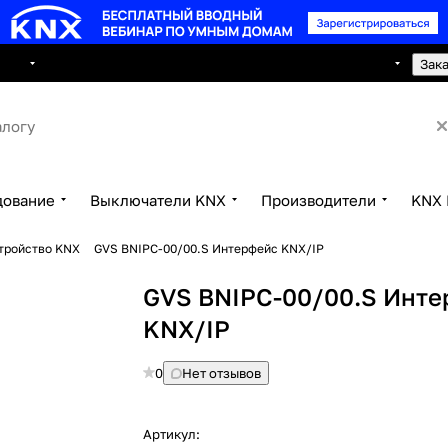
8 495 150 2593
луги
Сотрудничество
Контакты
Зак
дование
Выключатели KNX
Производители
KNX 
тройство KNX
GVS BNIPC-00/00.S Интерфейс KNX/IP
GVS BNIPC-00/00.S Инт
KNX/IP
0
Нет отзывов
Артикул: