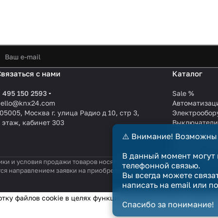
Связаться с нами
Каталог
 495 150 2593
Sale %
hello@knx24.com
Автоматизац
05005, Москва г. улица Радио д 10, стр 3,
Электрообор
 этаж, кабинет 303
Выключател
Производите
⚠️ Внимание! Возможны
KNX EIB кабе
Зарядные ст
В данный момент могут 
ики и условия продажи товаров носят справочный характер и не явл
телефонной связью.
тся направлением заявки на приобретение товара. Договор купли-п
Вы всегда можете связа
написать на email или п
отку файлов cookie в целях функционирования сайта и сбора с
Спасибо за понимание!