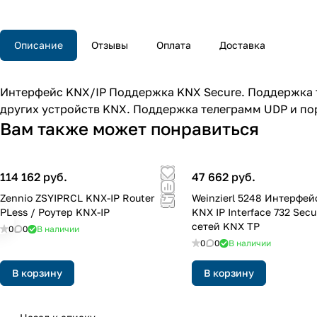
Описание
Отзывы
Оплата
Доставка
Интерфейс KNX/IP Поддержка KNX Secure. Поддержка т
других устройств KNX. Поддержка телеграмм UDP и пор
Вам также может понравиться
114 162 руб.
47 662 руб.
Zennio ZSYIPRCL KNX-IP Router
Weinzierl 5248 Интерфей
PLess / Роутер KNX-IP
KNX IP Interface 732 Secu
сетей KNX TP
0
0
В наличии
0
0
В наличии
В корзину
В корзину