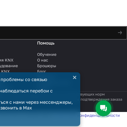
Помощь
Обучение
ия KNX
О нас
удование
Брошюры
и KNX
Блог
×
ли
Решения
 проблемы со связью
ли
Сотрудничество
анции
Услуги
наблюдаться перебои с
яются публичной офертой в смысле соответствующих норм
родажи считается заключённым только после подтверждения заказа
ться с нами через мессенджеры,
озвонить в Max
татистики в соответствии с
политикой конфиденциальности