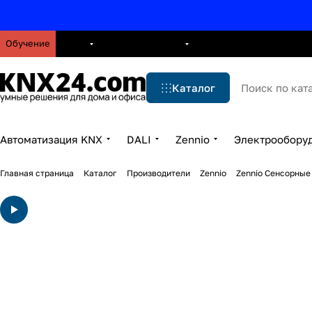
Обучение
О нас
Брошюры
Блог
Решения
Бренды
Ус
Каталог
Автоматизация KNX
DALI
Zennio
Электрообору
Главная страница
Каталог
Производители
Zennio
Zennio Сенсорные