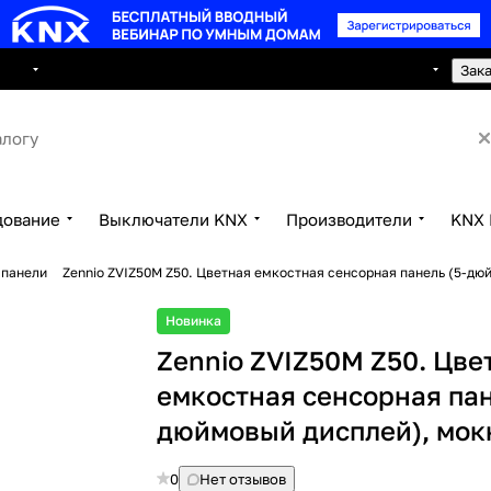
8 495 150 2593
луги
Сотрудничество
Контакты
Зак
дование
Выключатели KNX
Производители
KNX 
 панели
Zennio ZVIZ50M Z50. Цветная емкостная сенсорная панель (5-дю
Новинка
Zennio ZVIZ50M Z50. Цве
емкостная сенсорная пан
дюймовый дисплей), мок
0
Нет отзывов