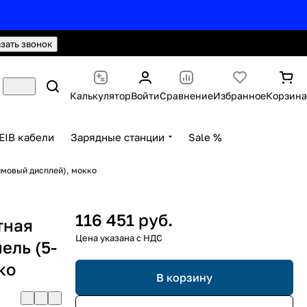
hello@knx24.com
Валюта: Рубли (RUB)
азать звонок
Калькулятор
Войти
Сравнение
Избранное
Корзина
EIB кабели
Зарядные станции
Sale %
ймовый дисплей), мокко
116 451 руб.
тная
ель (5-
ко
В корзину