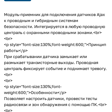
системам безопасности.
Интегрируется в любую
проводную централь с
Модуль-приемник для подключения датчиков Ajax
охранными проводными
к проводным и гибридным системам
зонами.
безопасности. Интегрируется в любую проводную
централь с охранными проводными зонами.<br>
<br>
<p style="font-size:130%;font-weight:600;">Принцип
работы</p>
При срабатывании датчика замыкает или
размыкает транзисторные выходы. Проводная
централь фиксирует событие и поднимает тревогу.
<br>
<br>
<p style="font-size:130%;font-
weight:600;">Особенности</p>
Позволяет настроить датчики, провести тесты
радиосвязи и зон обнаружения с помощью ПК.<br>
<br>