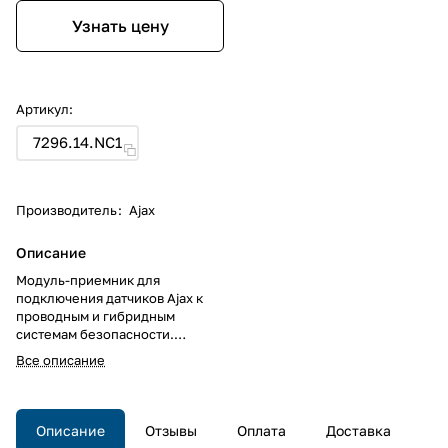
Узнать цену
Артикул:
7296.14.NC1
Производитель
:
Ajax
Описание
Модуль-приемник для
подключения датчиков Ajax к
проводным и гибридным
системам безопасности.
Интегрируется в любую
Все описание
проводную централь с
охранными проводными
зонами. <br>Модуль-приемник
для подключения датчиков Ajax
Описание
Отзывы
Оплата
Доставка
к проводным и гибридным