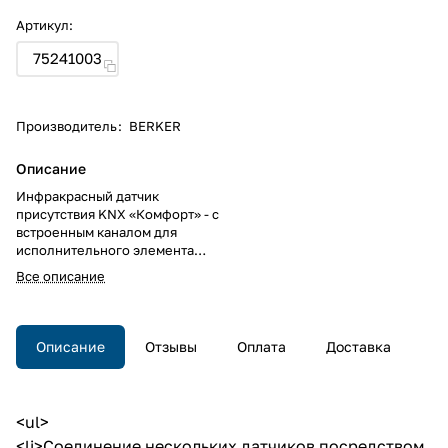
Артикул:
75241003
Производитель
:
BERKER
Описание
Инфракрасный датчик
присутствия KNX «Комфорт» - с
встроенным каналом для
исполнительного элемента
включения. <br>Инфракрасный
Все описание
датчик присутствия KNX
«Комфорт» - с встроенным
каналом для исполнительного
элемента включения.
Описание
Отзывы
Оплата
Доставка
<ul>
<li>Соединение нескольких датчиков посредством