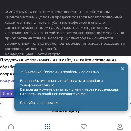
© 2026 KNX24.com. Все представленные на сайте цены,
характеристики и условия продажи товаров носят справочный
характер и не являются публичной офертой в смысле
соответствующих норм гражданского законодательства.
Оформление заказа на сайте является направлением заявки на
приобретение товара. Договор купли-продажи считается
заключённым только после подтверждения заказа продавцом и
согласования всех условий.
Конфиденциальность
Оферта
Продолжая использовать наш сайт, вы даёте согласие на
×
обработку файлов cookie в целях функционирования сайта и
⚠️ Внимание! Возможны проблемы со связью
сбора статистики в соответствии с
политикой
конфиденциальности
В данный момент могут наблюдаться перебои с
телефонной связью.
Вы всегда можете связаться с нами через мессенджеры,
Я согласен
написать на email или позвонить в Max
Спасибо за понимание!
Узнать цену