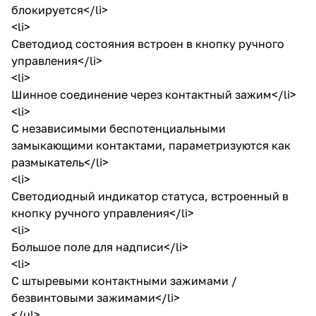
блокируется</li>
<li>
Светодиод состояния встроен в кнопку ручного
управления</li>
<li>
Шинное соединение через контактный зажим</li>
<li>
С независимыми беспотенциальными
замыкающими контактами, параметризуются как
размыкатель</li>
<li>
Светодиодный индикатор статуса, встроенный в
кнопку ручного управления</li>
<li>
Большое поле для надписи</li>
<li>
С штыревыми контактными зажимами /
безвинтовыми зажимами</li>
</ul>