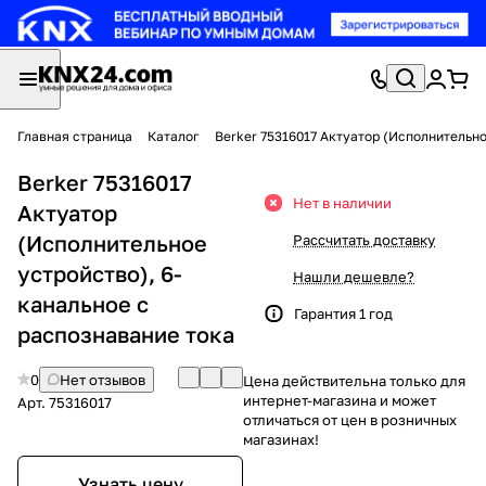
Главная страница
Каталог
Berker 75316017 Актуатор (Исполнительно
Berker 75316017
Нет в наличии
Актуатор
(Исполнительное
Рассчитать доставку
устройство), 6-
Нашли дешевле?
канальное с
Гарантия 1 год
распознавание тока
0
Нет отзывов
Цена действительна только для
интернет-магазина и может
Арт.
75316017
отличаться от цен в розничных
магазинах!
Узнать цену