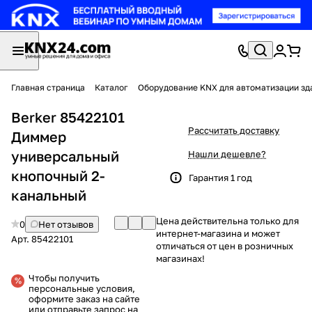
Главная страница
Каталог
Оборудование KNX для автоматизации зд
Berker 85422101
Рассчитать доставку
Диммер
универсальный
Нашли дешевле?
кнопочный 2-
Гарантия 1 год
канальный
Цена действительна только для
0
Нет отзывов
интернет-магазина и может
Арт.
85422101
отличаться от цен в розничных
магазинах!
Чтобы получить
персональные условия,
оформите заказ на сайте
или отправьте запрос на