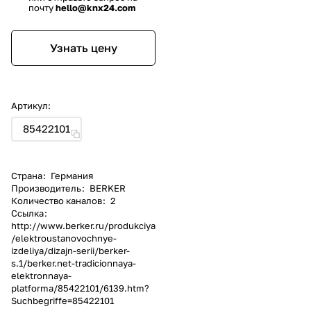
почту
hello@knx24.com
Узнать цену
Артикул:
85422101
Страна
:
Германия
Производитель
:
BERKER
Количество каналов
:
2
Ссылка
:
http://www.berker.ru/produkciya
/elektroustanovochnye-
izdeliya/dizajn-serii/berker-
s.1/berker.net-tradicionnaya-
elektronnaya-
platforma/85422101/6139.htm?
Suchbegriffe=85422101