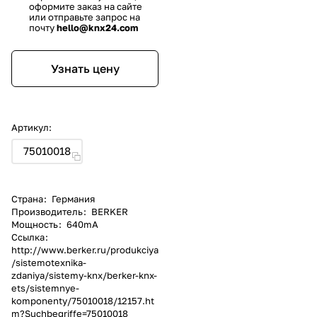
оформите заказ на сайте
или отправьте запрос на
почту
hello@knx24.com
Узнать цену
Артикул:
75010018
Страна
:
Германия
Производитель
:
BERKER
Мощность
:
640mA
Ссылка
:
http://www.berker.ru/produkciya
/sistemotexnika-
zdaniya/sistemy-knx/berker-knx-
ets/sistemnye-
komponenty/75010018/12157.ht
m?Suchbegriffe=75010018