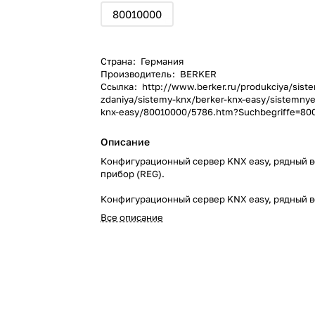
80010000
Страна
:
Германия
Производитель
:
BERKER
Ссылка
:
http://www.berker.ru/produkciya/sist
zdaniya/sistemy-knx/berker-knx-easy/sistemnye
knx-easy/80010000/5786.htm?Suchbegriffe=80
Описание
Конфигурационный сервер KNX easy, рядный 
прибор (REG).
Конфигурационный сервер KNX easy, рядный 
прибор (REG).
Все описание