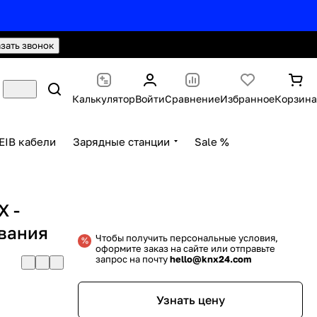
hello@knx24.com
Валюта: Рубли (RUB)
азать звонок
Калькулятор
Войти
Сравнение
Избранное
Корзина
EIB кабели
Зарядные станции
Sale %
X -
вания
Чтобы получить персональные условия,
оформите заказ на сайте или отправьте
запрос на почту
hello@knx24.com
Узнать цену