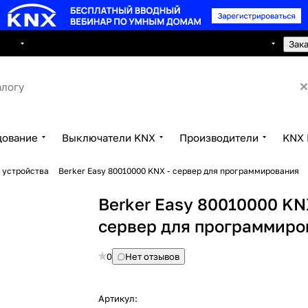
8 495 150 2593
луги
Сотрудничество
Контакты
Зак
дование
Выключатели KNX
Производители
KNX 
 устройства
Berker Easy 80010000 KNX - сервер для программирования
Berker Easy 80010000 KN
сервер для программиро
0
Нет отзывов
Артикул: