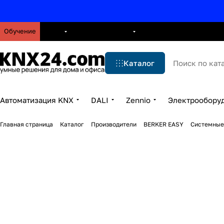
Обучение
О нас
Брошюры
Блог
Решения
Бренды
Ус
Каталог
Автоматизация KNX
DALI
Zennio
Электрообору
Главная страница
Каталог
Производители
BERKER EASY
Системные