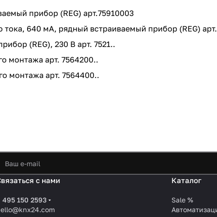
ваемый прибор (REG) арт.75910003
о тока, 640 мА, рядный встраиваемый прибор (REG) арт
ибор (REG), 230 В арт. 7521..
о монтажа арт. 7564200..
о монтажа арт. 7564400..
Связаться с нами
Каталог
 495 150 2593
Sale %
hello@knx24.com
Автоматизац