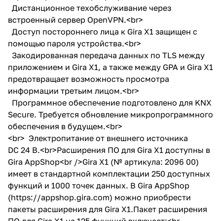
Дистанционное техобслуживание через
встроенный сервер OpenVPN.<br>
Доступ постороннего лица к Gira X1 защищен с
помощью пароля устройства.<br>
Закодированная передача данных по TLS между
приложением и Gira X1, а также между GPA и Gira X1
предотвращает возможность просмотра
информации третьим лицом.<br>
Программное обеспечение подготовлено для KNX
Secure. Требуется обновление микропрограммного
обеспечения в будущем.<br>
<br> Электропитание от внешнего источника
DC 24 В.<br>Расширения ПО для Gira X1 доступны в
Gira AppShop<br />Gira X1 (№ артикула: 2096 00)
имеет в стандартной комплектации 250 доступных
функций и 1000 точек данных. В Gira AppShop
(
https://appshop.gira.com
) можно приобрести
пакеты расширения для Gira X1.Пакет расширения
ПО для Gira X1 на 125 функций включает:<br