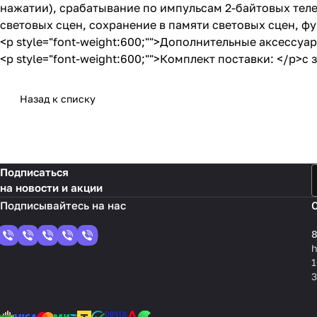
нажатии), срабатывание по импульсам 2-байтовых тел
световых сцен, сохранение в памяти световых сцен, ф
<p style="font-weight:600;"">Дополнительные аксессуа
<p style="font-weight:600;"">Комплект поставки: </p
Назад к списку
Подписаться
на новости и акции
8
1
3