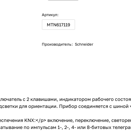
Артикул:
MTN617119
Производитель
:
Schneider
ючатель с 2 клавишами, индикатором рабочего состоя
одсветки для ориентации. Прибор соединяется с шиной
обеспечения KNX:</p> включение, переключение, свето
тывание по импульсам 1-, 2-, 4- или 8-битовых телегр