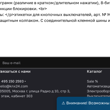
еграмм (различие в кратком/длительном нажатии), 8-б
ункции блокировки. <br>
ры: </p>этикетки для кнопочных выключателей, арт. № 
>с защитным колпаком. С соединительной клеммой шины 
Связаться с нами
Каталог
 495 150 2593
Sale %
hello@knx24.com
Автоматизац
05005, Москва г. улица Радио д 10, стр 3,
Электрообор
 этаж, кабинет 303
Выключател
Производите
⚠️ Внимание! Возможны
KNX EIB кабе