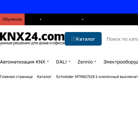
Обучение
О нас
Брошюры
Блог
Решения
Бренды
Ус
Каталог
Автоматизация KNX
DALI
Zennio
Электрообору
Главная страница
Каталог
Schneider MTN617119 1-кнопочный выключате