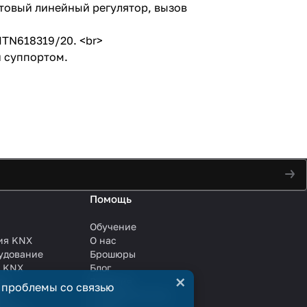
итовый линейный регулятор, вызов
MTN618319/20. <br>
и суппортом.
Помощь
Обучение
ия KNX
О нас
удование
Брошюры
и KNX
Блог
×
ли
Решения
 проблемы со связью
ли
Сотрудничество