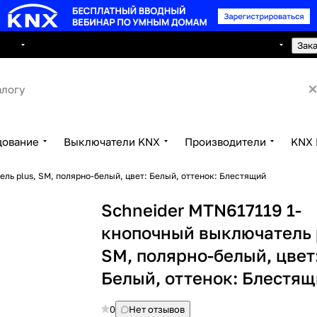
8 495 150 2593
луги
Сотрудничество
Контакты
Зак
дование
Выключатели KNX
Производители
KNX 
ль plus, SM, полярно-белый, цвет: Белый, оттенок: Блестящий
Schneider MTN617119 1-
кнопочный выключатель 
SM, полярно-белый, цвет
Белый, оттенок: Блестя
0
Нет отзывов