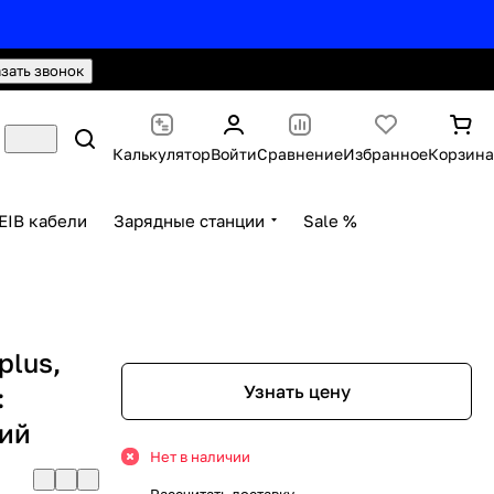
hello@knx24.com
Валюта: Рубли (RUB)
азать звонок
Калькулятор
Войти
Сравнение
Избранное
Корзина
EIB кабели
Зарядные станции
Sale %
plus,
Узнать цену
:
щий
Нет в наличии