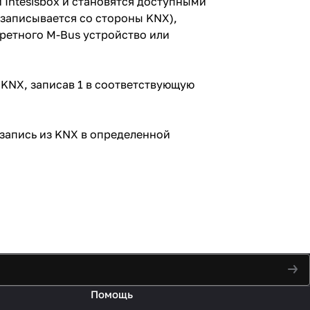
 Intesisbox и становятся доступными
 записывается со стороны KNX),
кретного M-Bus устройство или
KNX, записав 1 в соответствующую
 запись из KNX в определенной
Помощь