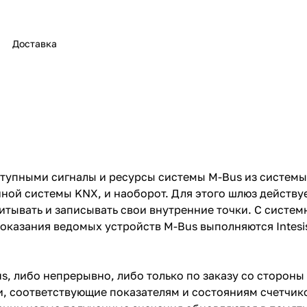
Доставка
оступными сигналы и ресурсы системы M-Bus из системы
нной системы KNX, и наоборот. Для этого шлюз действу
тывать и записывать свои внутренние точки. С системн
 показания ведомых устройств M-Bus выполняются Intes
s, либо непрерывно, либо только по заказу со сторон
и, соответствующие показателям и состояниям счетчико