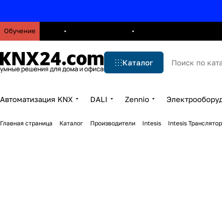
Обучение
О нас
Брошюры
Блог
Решения
Бренды
Ус
Каталог
Автоматизация KNX
DALI
Zennio
Электрообору
Главная страница
Каталог
Производители
Intesis
Intesis Транслято