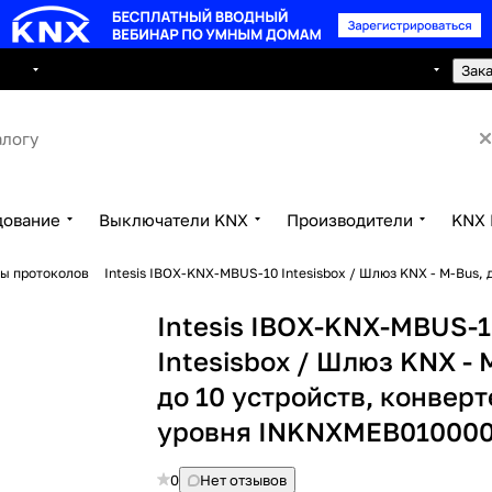
8 495 150 2593
луги
Сотрудничество
Контакты
Зак
дование
Выключатели KNX
Производители
KNX 
ры протоколов
Intesis IBOX-KNX-MBUS-10 Intesisbox / Шлюз KNX - M-Bus,
Intesis IBOX-KNX-MBUS-
Intesisbox / Шлюз KNX - 
до 10 устройств, конверт
уровня INKNXMEB01000
0
Нет отзывов