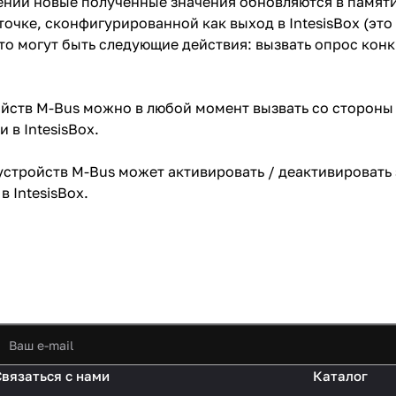
ении новые полученные значения обновляются в памяти
очке, сконфигурированной как выход в IntesisBox (это
то могут быть следующие действия: вызвать опрос кон
йств M-Bus можно в любой момент вызвать со стороны 
 в IntesisBox.
устройств M-Bus может активировать / деактивировать
 IntesisBox.
Связаться с нами
Каталог