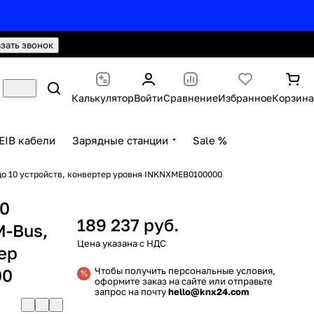
hello@knx24.com
Валюта: Рубли (RUB)
азать звонок
Калькулятор
Войти
Сравнение
Избранное
Корзина
EIB кабели
Зарядные станции
Sale %
 до 10 устройств, конвертер уровня INKNXMEB0100000
10
189 237 руб.
M-Bus,
ер
00
Чтобы получить персональные условия,
оформите заказ на сайте или отправьте
запрос на почту
hello@knx24.com