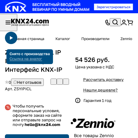
Главная страница
Каталог
Производители
Zennio
Zennio ZSYIPICL IP
Снято с производства
54 526 руб.
Ссылка на аналог
Interface CL /
Интерфейс KNX-IP
Рассчитать доставку
0
Нет отзывов
Арт.
ZSYIPICL
Нашли дешевле?
Гарантия 1 год
Чтобы получить
персональные условия,
оформите заказ на сайте
или отправьте запрос на
почту
hello@knx24.com
Все товары Zennio