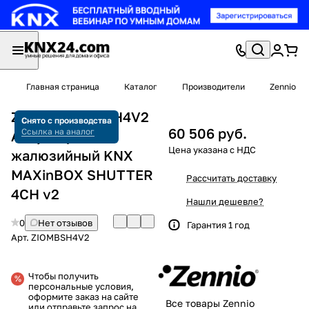
Главная страница
Каталог
Производители
Zennio
Zennio ZIOMBSH4V2
Снято с производства
60 506 руб.
Ссылка на аналог
Актуатор
жалюзийный KNX
MAXinBOX SHUTTER
Рассчитать доставку
4CH v2
Нашли дешевле?
0
Нет отзывов
Гарантия 1 год
Арт.
ZIOMBSH4V2
Чтобы получить
персональные условия,
оформите заказ на сайте
Все товары Zennio
или отправьте запрос на