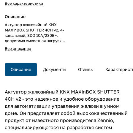
Все характеристики
Описание
Актуатор жалюзийный KNX
MAXinBOX SHUTTER 4CH v2, 4-
канальный, 8DO 10А/230В~,
допустима емкостная нагрузка,
20 логических функций,
Все описание
функции времени, ручное
управление, LED индикация, на
DIN рейку, 4.5TE
Описание
Документы
Отзывы
Характерист
Актуатор жалюзийный KNX MAXinBOX SHUTTER
4CH v2 - это надежное и удобное оборудование
для автоматизации управления жалюзи в умном
доме. Он представляет собой высококачественный
продукт от известного производителя Zennio,
специализирующегося на разработке систем