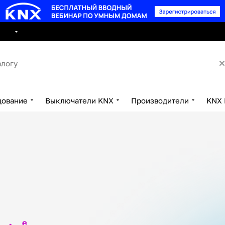
8 495 15
луги
Сотрудничество
Контакты
дование
Выключатели KNX
Производители
KNX 