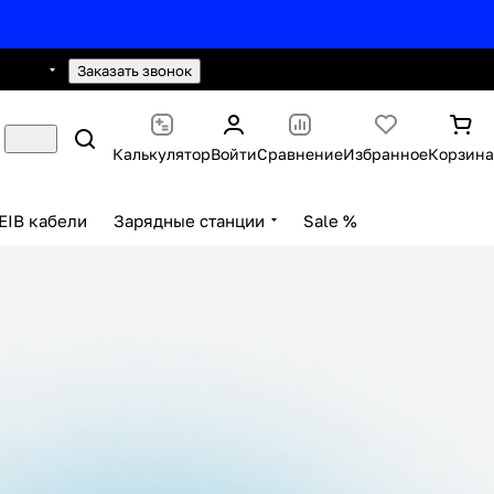
0 2593
hello@knx24.com
Заказать звонок
Калькулятор
Войти
Сравнение
Избранное
Корзина
EIB кабели
Зарядные станции
Sale %