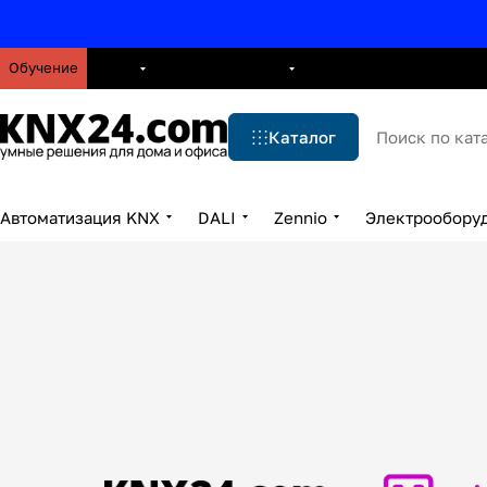
Обучение
О нас
Брошюры
Блог
Решения
Бренды
Ус
Каталог
Автоматизация KNX
DALI
Zennio
Электрообору