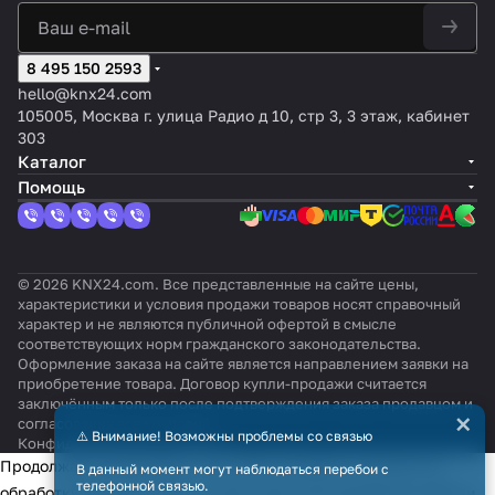
8 495 150 2593
hello@knx24.com
105005, Москва г. улица Радио д 10, стр 3, 3 этаж, кабинет
303
Каталог
Помощь
© 2026 KNX24.com. Все представленные на сайте цены,
характеристики и условия продажи товаров носят справочный
характер и не являются публичной офертой в смысле
соответствующих норм гражданского законодательства.
Оформление заказа на сайте является направлением заявки на
приобретение товара. Договор купли-продажи считается
заключённым только после подтверждения заказа продавцом и
×
согласования всех условий.
⚠️ Внимание! Возможны проблемы со связью
Конфиденциальность
Оферта
Продолжая использовать наш сайт, вы даёте согласие на
В данный момент могут наблюдаться перебои с
телефонной связью.
обработку файлов cookie в целях функционирования сайта и