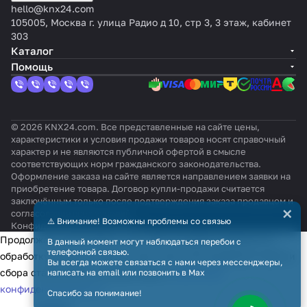
hello@knx24.com
105005, Москва г. улица Радио д 10, стр 3, 3 этаж, кабинет
303
Каталог
Помощь
© 2026 KNX24.com. Все представленные на сайте цены,
характеристики и условия продажи товаров носят справочный
характер и не являются публичной офертой в смысле
соответствующих норм гражданского законодательства.
Оформление заказа на сайте является направлением заявки на
приобретение товара. Договор купли-продажи считается
заключённым только после подтверждения заказа продавцом и
×
согласования всех условий.
⚠️ Внимание! Возможны проблемы со связью
Конфиденциальность
Оферта
Продолжая использовать наш сайт, вы даёте согласие на
В данный момент могут наблюдаться перебои с
телефонной связью.
обработку файлов cookie в целях функционирования сайта и
Вы всегда можете связаться с нами через мессенджеры,
сбора статистики в соответствии с
политикой
написать на email или позвонить в Max
конфиденциальности
Спасибо за понимание!