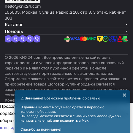
hello@knx24.com
105005, Москва г. улица Радио д 10, стр 3, 3 этаж, кабинет
303
Каталог
Помощь
© 2026 KNX24.com. Все представленные на сайте цены,
характеристики и условия продажи товаров носят справочный
характер и не являются публичной офертой в смысле
соответствующих норм гражданского законодательства.
Оформление заказа на сайте является направлением заявки на
приобретение товара. Договор купли-продажи считается
заключённым только после подтверждения заказа продавцом и
×
согласования всех условий.
⚠️ Внимание! Возможны проблемы со связью
Конфиденциальность
Оферта
Продолжая использовать наш сайт, вы даёте согласие на
В данный момент могут наблюдаться перебои с
телефонной связью.
обработку файлов cookie в целях функционирования сайта и
Вы всегда можете связаться с нами через мессенджеры,
сбора статистики в соответствии с
политикой
написать на email или позвонить в Max
конфиденциальности
Спасибо за понимание!