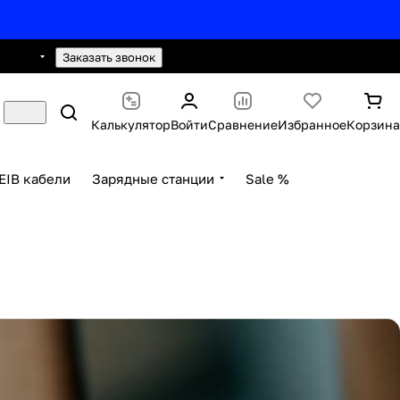
0 2593
hello@knx24.com
Заказать звонок
Калькулятор
Войти
Сравнение
Избранное
Корзина
EIB кабели
Зарядные станции
Sale %