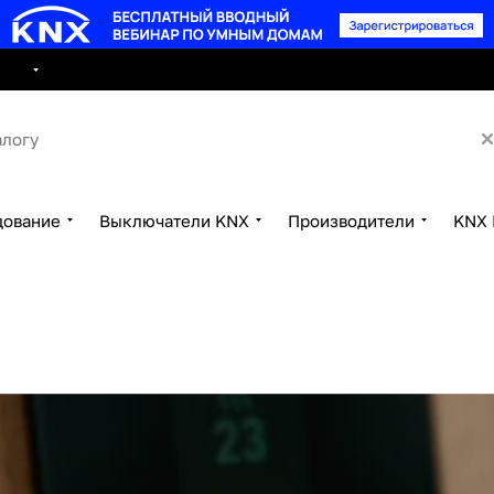
8 495 15
луги
Сотрудничество
Контакты
дование
Выключатели KNX
Производители
KNX 