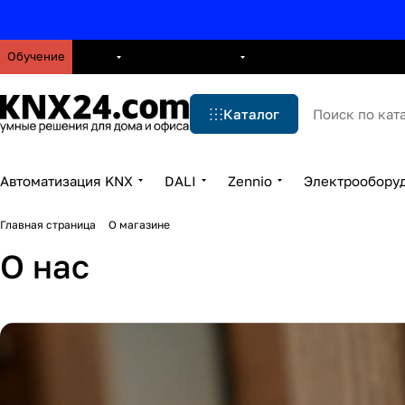
Обучение
О нас
Брошюры
Блог
Решения
Бренды
Ус
Каталог
Автоматизация KNX
DALI
Zennio
Электрообору
Главная страница
О магазине
О нас