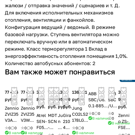
жалюзи / отправка значений / сценариев и т. Д.
Для включения исполнительных механизмов
отопления, вентиляции и фанкойлов.
Конфигурация ведущий / ведомый. В режиме
базовой нагрузки. Ступень вентилятора можно
переключать вручную или в автоматическом
режиме. Класс терморегулятора 1 Вклад в
энергоэффективность отопления помещения 1,0%.
Количество автобусных абонентов: 2
Снято с
Вам также может понравиться
произво
Ссылка 
аналог
77 406
77 406
39
73
139
75
136 721
31
ABB
ABB
руб.
руб.
800
233
958
619
руб.
922
SBC/U6.
SBC
0.1-885
/U6.
руб.
руб.
руб.
руб.
руб.
Zennio
Zennio
Jung
Регулято
0.1-
0
0
0
ZVIZ35
ZVIZ35
CO2LS2
Atrel
MDT
Ju
Gira
Zenni
р
84
В наличии
0
V3A
V3W
178LG
SEN-
SCN
n
210
o ZS-
В наличии
комнатн
RTC
Емкост
Емкост
KNX/EI
F050
-
g
401
FSEN
0
0
0
0
0
0
ой
с
ная
ная
B
В наличии
В наличии
В наличии
2-1
CO2
C
5
KNX