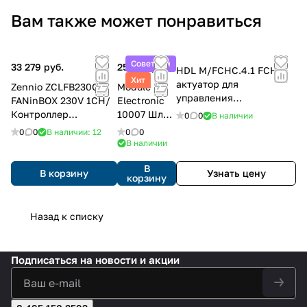
Вам также может понравиться
Советуем
33 279 руб.
25 500 руб.
HDL M/FCHC.4.1 FCHC
Хит
актуатор для
Zennio ZCLFB230C1
Module
управления
FANinBOX 230V 1CH/
Electronic
кондиционером,
Контроллер
10007 Шлюз
0
0
В наличии
вентиляторами,
потолочных
KNX/Modbu
0
0
В наличии: 12
0
0
компрессорами и
вентиляторов KNX, 1
s RTU IC-M-
В наличии
теплым полом
канал, 230 VAC
S.1
В
В корзину
Узнать цену
корзину
Назад к списку
Подписаться
на новости и акции