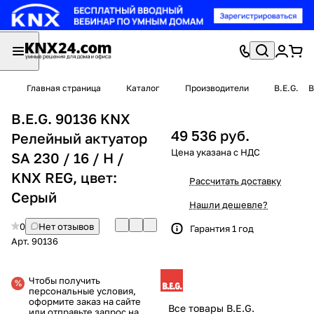
Главная страница
Каталог
Производители
B.E.G.
B
B.E.G. 90136 KNX
49 536 руб.
Релейный актуатор
SA 230 / 16 / H /
KNX REG, цвет:
Рассчитать доставку
Серый
Нашли дешевле?
0
Нет отзывов
Гарантия 1 год
Арт.
90136
Чтобы получить
персональные условия,
оформите заказ на сайте
Все товары B.E.G.
или отправьте запрос на