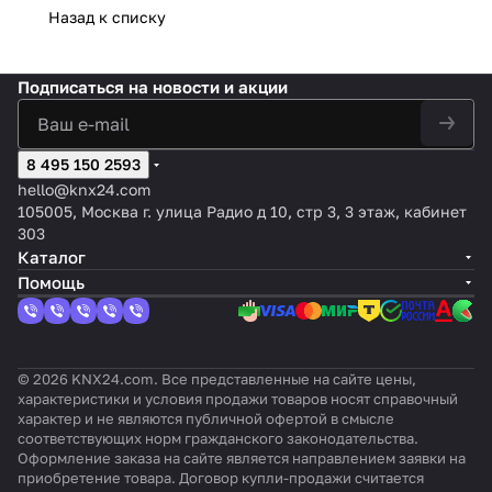
механиче
беспот
EIB)
ат
ный
Назад к списку
я
3
зи)
рени
16А
ское
енциал
2x
ор
акту
тока
вхо
е
ручное
ьными
канал
M
атор,
да
тока
управлен
двоичн
ьный,
AX
24-
Подписаться
на новости и акции
ие и KNX
ыми
230В~
in
кана
Secure
входам
, 10A
BO
л.
и
X
8 495 150 2593
12
hello@knx24.com
105005, Москва г. улица Радио д 10, стр 3, 3 этаж, кабинет
303
Каталог
Помощь
© 2026 KNX24.com. Все представленные на сайте цены,
характеристики и условия продажи товаров носят справочный
характер и не являются публичной офертой в смысле
соответствующих норм гражданского законодательства.
Оформление заказа на сайте является направлением заявки на
приобретение товара. Договор купли-продажи считается