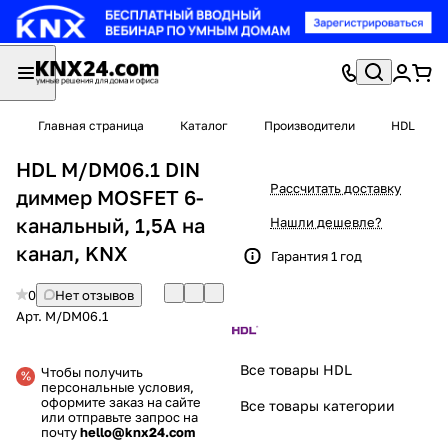
Главная страница
Каталог
Производители
HDL
HDL M/DM06.1 DIN
Рассчитать доставку
диммер MOSFET 6-
канальный, 1,5А на
Нашли дешевле?
канал, KNX
Гарантия 1 год
0
Нет отзывов
Арт.
M/DM06.1
Все товары HDL
Чтобы получить
персональные условия,
оформите заказ на сайте
Все товары категории
или отправьте запрос на
почту
hello@knx24.com