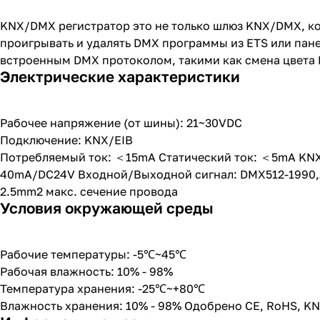
KNX/DMX регистратор это не только шлюз KNX/DMX, ко
проигрывать и удалять DMX программы из ETS или пане
встроенным DMX протоколом, такими как смена цвета L
Электрические характеристики
Рабочее напряжение (от шины): 21~30VDC
Подключение: KNX/EIB
Потребляемый ток: ＜15mA Статический ток: ＜5mA KNX
40mA/DC24V Входной/Выходной сигнал: DMX512-1990,A
2.5mm2 макс. сечение провода
Условия окружающей среды
Рабочие температуры: -5℃~45℃
Рабочая влажность: 10% - 98%
Температура хранения: -25℃~+80℃
Влажность хранения: 10% - 98% Одобрено CE, RoHS, K