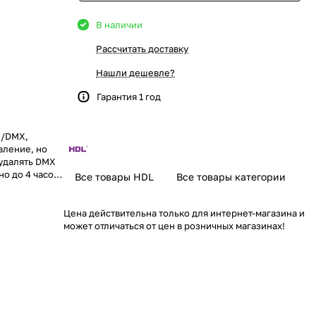
В наличии
Рассчитать доставку
Нашли дешевле?
Гарантия 1 год
X/DMX,
вление, но
 удалять DMX
о до 4 часов
Все товары HDL
Все товары категории
твами со
 цвета LED,
Цена действительна только для интернет-магазина и
может отличаться от цен в розничных магазинах!