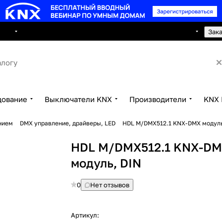
8 495 150 2593
луги
Сотрудничество
Контакты
Зак
дование
Выключатели KNX
Производители
KNX 
нием
DMX управление, драйверы, LED
HDL M/DMX512.1 KNX-DMX модуль
HDL M/DMX512.1 KNX-D
модуль, DIN
0
Нет отзывов
Артикул: