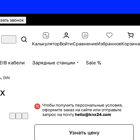
hello@knx24.com
Валюта: Рубли (RUB)
азать звонок
Калькулятор
Войти
Сравнение
Избранное
Корзина
EIB кабели
Зарядные станции
Sale %
, DIN
MX
Чтобы получить персональные условия,
оформите заказ на сайте или отправьте
запрос на почту
hello@knx24.com
Узнать цену