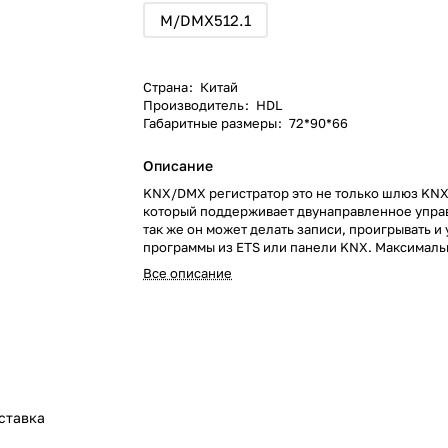
M/DMX512.1
Страна
:
Китай
Производитель
:
HDL
Габаритные размеры
:
72*90*66
Описание
KNX/DMX регистратор это не только шлюз KN
который поддерживает двунаправленное упра
так же он может делать записи, проигрывать и
программы из ETS или панели KNX. Максимальн
записи. Используется для управления устройс
Все описание
встроенным DMX протоколом, такими как смена
лазер, подвижная головка.
ставка