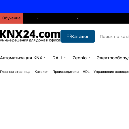
Обучение
О нас
Брошюры
Блог
Решения
Бренды
Ус
Каталог
Автоматизация KNX
DALI
Zennio
Электрообору
Главная страница
Каталог
Производители
HDL
Управление освеще