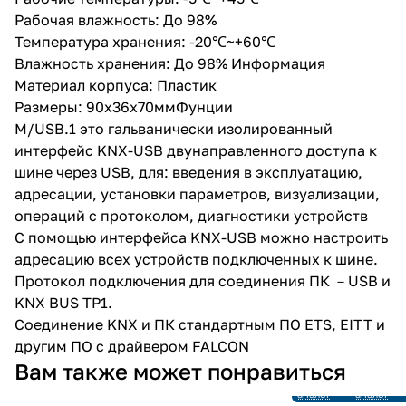
Рабочая влажность: До 98%
Температура хранения: -20℃~+60℃
Влажность хранения: До 98% Информация
Материал корпуса: Пластик
Размеры: 90х36х70ммФунции
M/USB.1 это гальванически изолированный
интерфейс KNX-USB двунаправленного доступа к
шине через USB, для: введения в эксплуатацию,
адресации, установки параметров, визуализации,
операций с протоколом, диагностики устройств
С помощью интерфейса KNX-USB можно настроить
адресацию всех устройств подключенных к шине.
Протокол подключения для соединения ПК －USB и
KNX BUS TP1.
Соединение KNX и ПК стандартным ПО ETS, EITT и
другим ПО с драйвером FALCON
Снято с
Снято с
Вам также может понравиться
производства
производ
Ссылка на
Ссылка на
аналог
аналог