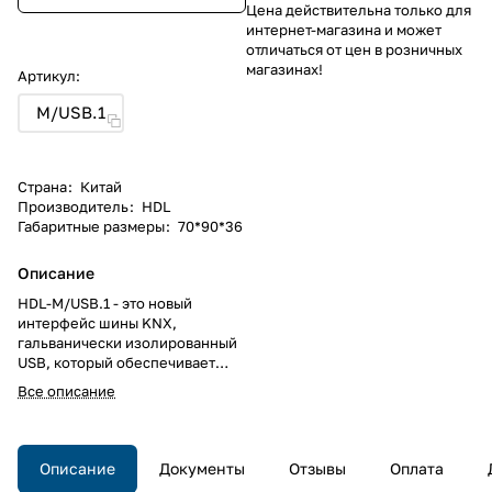
Цена действительна только для
интернет-магазина и может
отличаться от цен в розничных
магазинах!
Артикул:
M/USB.1
Страна
:
Китай
Производитель
:
HDL
Габаритные размеры
:
70*90*36
Описание
HDL-M/USB.1 - это новый
интерфейс шины KNX,
гальванически изолированный
USB, который обеспечивает
двунаправленный обмен
Все описание
данными между ПК и шиной
KNX. Устройство позволяет
адресацию, установку
параметров, визуализацию,
Описание
Документы
Отзывы
Оплата
протоколирование и