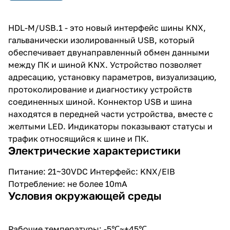
диагностику устройств
соединенных шиной.
Коннектор USB и шина
HDL-M/USB.1 - это новый интерфейс шины KNX,
находятся в передней части
гальванически изолированный USB, который
устройства, вместе с желтыми
LED. Индикаторы показывают
обеспечивает двунаправленный обмен данными
статусы и трафик относящийся к
между ПК и шиной KNX. Устройство позволяет
шине и ПК.
адресацию, установку параметров, визуализацию,
протоколирование и диагностику устройств
соединенных шиной. Коннектор USB и шина
находятся в передней части устройства, вместе с
желтыми LED. Индикаторы показывают статусы и
трафик относящийся к шине и ПК.
Электрические характеристики
Питание: 21~30VDC Интерфейс: KNX/EIB
Потребление: не более 10mA
Условия окружающей среды
Рабочие температуры: -5℃~+45℃