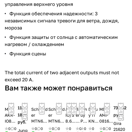
управления верхнего уровня
Функция обеспечения надежности: 3
независимых сигнала тревоги для ветра, дождя,
мороза
Функция защиты от солнца с автоматическим
нагревом / охлаждением
Функция сцены
The total current of two adjacent outputs must not
exceed 20 A.
Вам также может понравиться
114
73 852
MDT
Schneid
Schneid
ABB
B
Din
Dinu
MDT
180
руб.
AKR-
er
er
IO/S
er
uy
y IT
AMI-
IO86.
MTN647
MTN647
8.6.1
ke
PE
KNT
0816.0
руб.
Gira
01S
393
893
.1
r
K5
004
2
0
0
0
0
0
0
0
0
0
0
0
0
21620
Jung