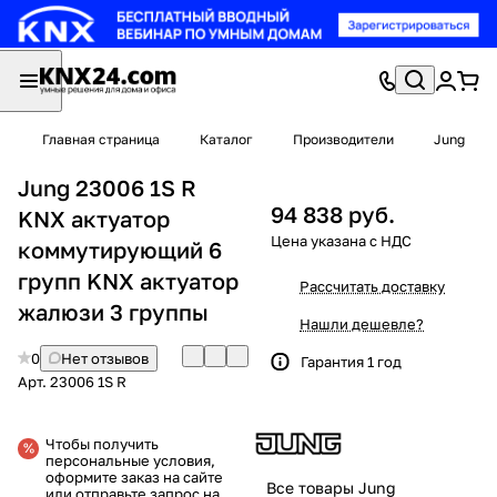
Главная страница
Каталог
Производители
Jung
Jung 23006 1S R
94 838 руб.
KNX актуатор
коммутирующий 6
групп KNX актуатор
Рассчитать доставку
жалюзи 3 группы
Нашли дешевле?
0
Нет отзывов
Гарантия 1 год
Арт.
23006 1S R
Чтобы получить
персональные условия,
оформите заказ на сайте
Все товары Jung
или отправьте запрос на