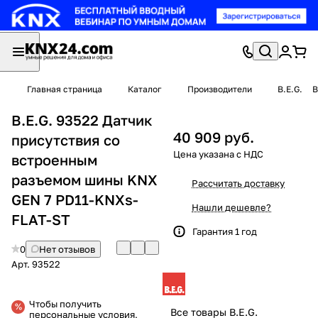
Главная страница
Каталог
Производители
B.E.G.
B
B.E.G. 93522 Датчик
40 909 руб.
присутствия со
встроенным
разъемом шины KNX
Рассчитать доставку
GEN 7 PD11-KNXs-
Нашли дешевле?
FLAT-ST
Гарантия 1 год
0
Нет отзывов
Арт.
93522
Чтобы получить
Все товары B.E.G.
персональные условия,