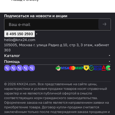
й,
Нержа
черны
ая
, цвет:
гр.,
движ
KN
2,2м,
те
отте
веюща
й,
белизн
Антрац
анта
ения
X
цвет:
кт
нок:
я сталь,
цвет:
а, цвет:
ит,
рцит,
KNX
Pres
Чёрн
ор
Алю
оттено
Чёрны
Белый,
оттено
цвет:
Подписаться
на новости и акции
для
enti
ый,
пр
мини
к:
й,
оттенок
к:
Антр
наст
a
оттен
ис
евый
Матовы
оттено
:
Матов
ацит
енно
W2,
ок:
ут
й лак
к:
Глянце
ый лак
8 495 150 2593
го
цве
Лаки
ст
Глянце
вый
монт
т:
рова
ви
hello@knx24.com
вый
ажа,
Чёр
нный
я
105005, Москва г. улица Радио д 10, стр 3, 3 этаж, кабинет
шамп
ный
303
ань
Каталог
Помощь
© 2026 KNX24.com. Все представленные на сайте цены,
характеристики и условия продажи товаров носят справочный
характер и не являются публичной офертой в смысле
соответствующих норм гражданского законодательства.
Оформление заказа на сайте является направлением заявки на
приобретение товара. Договор купли-продажи считается
заключённым только после подтверждения заказа продавцом и