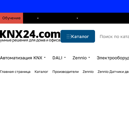
Обучение
О нас
Брошюры
Блог
Решения
Бренды
Ус
Каталог
Автоматизация KNX
DALI
Zennio
Электрообору
Главная страница
Каталог
Производители
Zennio
Zennio Датчики д