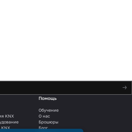
Помощь
Обучение
ия KNX
О нас
удование
Брошюры
и KNX
Блог