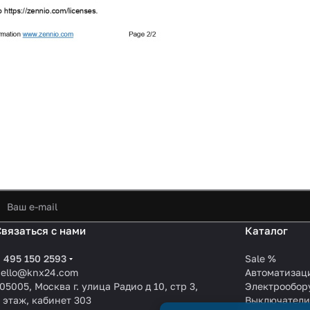
Связаться с нами
Каталог
 495 150 2593
Sale %
hello@knx24.com
Автоматизац
05005, Москва г. улица Радио д 10, стр 3,
Электрообор
 этаж, кабинет 303
Выключател