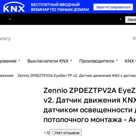
8 495 150 2593
луги
Сотрудничество
Контакты
Зак
дование
Выключатели KNX
Производители
KNX 
вижения
Zennio ZPDEZTPV2A EyeZen TP v2. Датчик движения KNX с датчи
Zennio ZPDEZTPV2A EyeZ
v2. Датчик движения KNX
датчиком освещенности 
потолочного монтажа - А
0
Нет отзывов