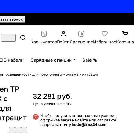
hello@knx24.com
Валюта: Рубли (RUB)
азать звонок
Калькулятор
Войти
Сравнение
Избранное
Корзина
EIB кабели
Зарядные станции
Sale %
ком освещенности для потолочного монтажа - Антрацит
en TP
32 281 руб.
 с
для
нтрацит
Чтобы получить персональные условия,
оформите заказ на сайте или отправьте
запрос на почту
hello@knx24.com