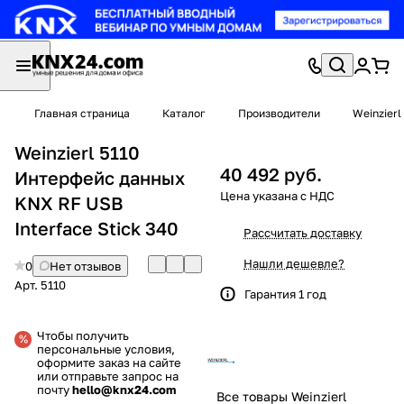
Главная страница
Каталог
Производители
Weinzierl
Weinzierl 5110
40 492 руб.
Интерфейс данных
KNX RF USB
Interface Stick 340
Рассчитать доставку
Нашли дешевле?
0
Нет отзывов
Арт.
5110
Гарантия 1 год
Чтобы получить
персональные условия,
оформите заказ на сайте
или отправьте запрос на
почту
hello@knx24.com
Все товары Weinzierl