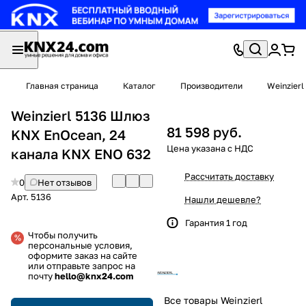
Главная страница
Каталог
Производители
Weinzierl
Weinzierl 5136 Шлюз
81 598 руб.
KNX EnOcean, 24
канала KNX ENO 632
Рассчитать доставку
0
Нет отзывов
Арт.
5136
Нашли дешевле?
Гарантия 1 год
Чтобы получить
персональные условия,
оформите заказ на сайте
или отправьте запрос на
почту
hello@knx24.com
Все товары Weinzierl