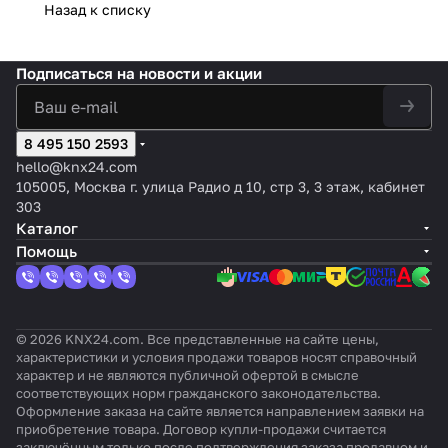
интегра
фейс
T
конди
для
KNX/E
016O
фейс
йс
KNX
Назад к списку
ции
KNX/E
T
ционе
конд
IB для
000
KNX/EI
KNX
/ИК,
устройс
IB для
V
ров
ицио
конди
Инте
B для
/EIB
для
тв
конди
3
LG
неро
ционе
рфей
кондиц
для
упра
Подписаться
на новости и акции
Fujitsu в
ционе
K
(сери
в
ров
с
ионеро
конд
влен
систем
ров
LI
й
Daiki
Toshib
KNX/
в
ицио
ия
ы
Midea
C
VRF),
n
a (VRF)
EIB
Mitsubi
неро
конд
управле
(Comm
8 495 150 2593
-
до 8
Daic
64
для
shi
в LG
ици
ния
ercial
M
внутр
hi
внутре
конди
Heavy
Elect
оне
hello@knx24.com
KNX TP-
& VRV)
I
енних
(сер
нних
цион
Industr
ronic
рам
105005, Москва г. улица Радио д 10, стр 3, 3 этаж, кабинет
1
T
блоко
ии
блоков
еров
ies
s
и
303
T
в
Sky &
Sams
(Hyper
Каталог
v
VRV)
ung
multi)
Помощь
3
© 2026 KNX24.com. Все представленные на сайте цены,
характеристики и условия продажи товаров носят справочный
характер и не являются публичной офертой в смысле
соответствующих норм гражданского законодательства.
Оформление заказа на сайте является направлением заявки на
приобретение товара. Договор купли-продажи считается
заключённым только после подтверждения заказа продавцом и