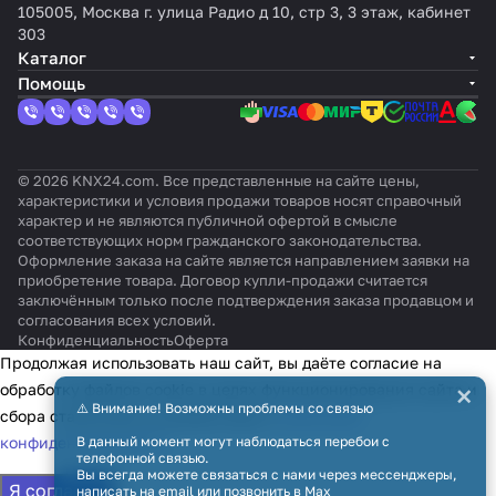
ения
SAM00
a Air-
ea Air-
Sky
ейс
ии
LG
рческ
ционе
105005, Москва г. улица Радио д 10, стр 3, 3 этаж, кабинет
KNX
1R000
to
to
Air /
а
ECOi
Elec
их
ров
303
TP-1
Water)
Water)
VRV
KNX
/
troni
(PAC,
Daikin
Каталог
PACi
cs
VRF)
Daichi
Помощь
)
(Dome
stic)
© 2026 KNX24.com. Все представленные на сайте цены,
характеристики и условия продажи товаров носят справочный
характер и не являются публичной офертой в смысле
соответствующих норм гражданского законодательства.
Оформление заказа на сайте является направлением заявки на
приобретение товара. Договор купли-продажи считается
заключённым только после подтверждения заказа продавцом и
согласования всех условий.
Конфиденциальность
Оферта
Продолжая использовать наш сайт, вы даёте согласие на
×
обработку файлов cookie в целях функционирования сайта и
⚠️ Внимание! Возможны проблемы со связью
сбора статистики в соответствии с
политикой
конфиденциальности
В данный момент могут наблюдаться перебои с
телефонной связью.
Вы всегда можете связаться с нами через мессенджеры,
Я согласен
написать на email или позвонить в Max