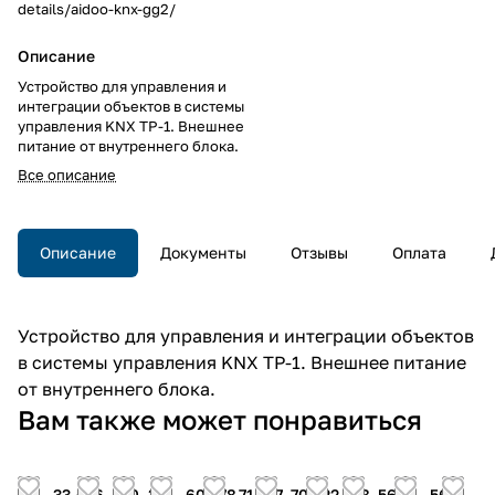
details/aidoo-knx-gg2/
Описание
Устройство для управления и
интеграции объектов в системы
управления KNX TP-1. Внешнее
питание от внутреннего блока.
Все описание
Описание
Документы
Отзывы
Оплата
Устройство для управления и интеграции объектов
в системы управления KNX TP-1. Внешнее питание
от внутреннего блока.
Вам также может понравиться
39
33 456
730
36
60 378
71 757
70 322
458
56
56