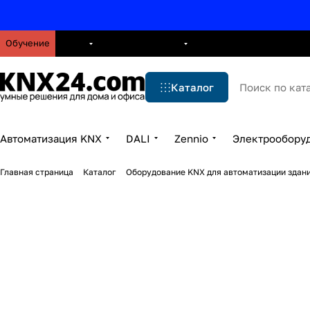
Обучение
О нас
Брошюры
Блог
Решения
Бренды
Ус
Каталог
Автоматизация KNX
DALI
Zennio
Электрообору
Главная страница
Каталог
Оборудование KNX для автоматизации здани