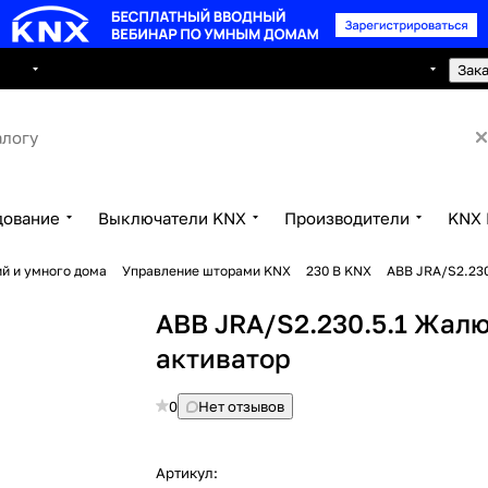
8 495 150 2593
луги
Сотрудничество
Контакты
Зак
дование
Выключатели KNX
Производители
KNX 
й и умного дома
Управление шторами KNX
230 В KNX
ABB JRA/S2.230
ABB JRA/S2.230.5.1 Жал
активатор
0
Нет отзывов
Артикул: