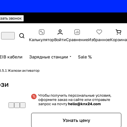
hello@knx24.com
Валюта: Рубли (RUB)
азать звонок
Калькулятор
Войти
Сравнение
Избранное
Корзина
EIB кабели
Зарядные станции
Sale %
.5.1 Жалюзи активатор
юзи
Чтобы получить персональные условия,
оформите заказ на сайте или отправьте
запрос на почту
hello@knx24.com
Узнать цену